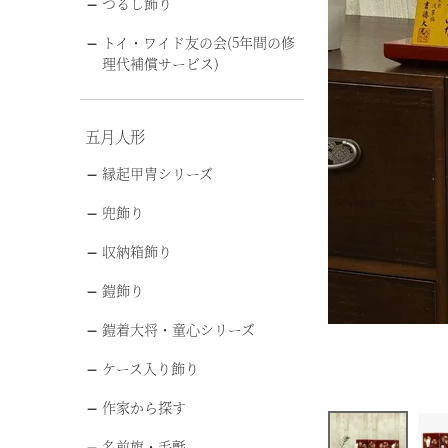
つるし飾り
トイ・ワイド友の会(5年間の修
理代補償サービス)
五月人形
縁起甲冑シリーズ
兜飾り
収納箱飾り
鎧飾り
鎧着大将・童心シリーズ
ケース入り飾り
作家から探す
名前旗・毛氈