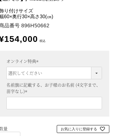
飾り付けサイズ
幅60×奥行30×高さ30(㎝)
商品番号
896H50662
¥
154,000
税込
オンライン特典
(
必
須
名前旗に記載する、お子様のお名前 (4文字まで、
)
苗字なし)
(
必
須
)
お気に入りに登録する