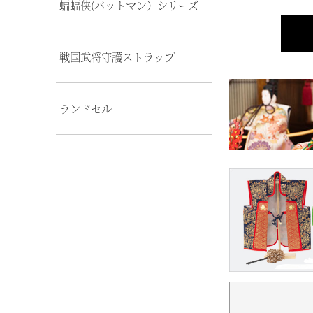
蝙蝠侠(バットマン）シリーズ
戦国武将守護ストラップ
ランドセル