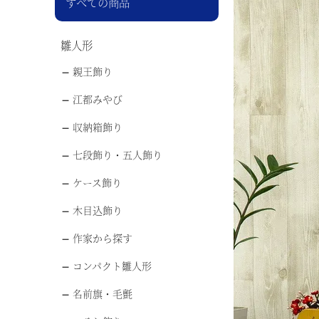
すべての商品
雛人形
親王飾り
江都みやび
収納箱飾り
七段飾り・五人飾り
ケース飾り
木目込飾り
作家から探す
コンパクト雛人形
名前旗・毛氈