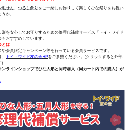
や毛せん
、
つるし飾り
をご一緒にお飾りして楽しくひな祭りをお祝い
ょうか。
人形を安心してお守りするための修理代補償サービス「トイ・ワイド
会もおすすめしています。
会とは
スや会員限定キャンペーン等を行っている会員サービスです。
は、
トイ・ワイド友の会HP
をご参照ください。(クリックすると外部
)
オンラインショップでひな人形と同時購入（同カート内での購入）が
ら