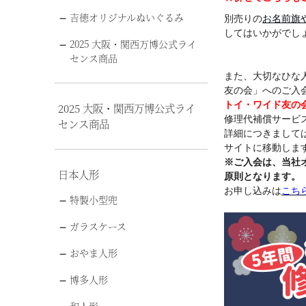
吉徳オリジナルぬいぐるみ
別売りの
お名前旗
してはいかがでし
2025 大阪・関西万博公式ライ
センス商品
また、大切なひな
友の会」へのご入
トイ・ワイド友の
2025 大阪・関西万博公式ライ
修理代補償サービ
センス商品
詳細につきまして
サイトに移動します
※ご入会は、当社
日本人形
原則となります。
お申し込みは
こち
特製小型兜
ガラスケース
おやま人形
博多人形