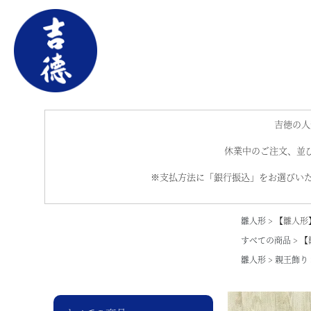
吉徳の人
休業中のご注文、並び
※支払方法に「銀行振込」をお選びいた
雛人形
【雛人形
すべての商品
【
雛人形
親王飾り