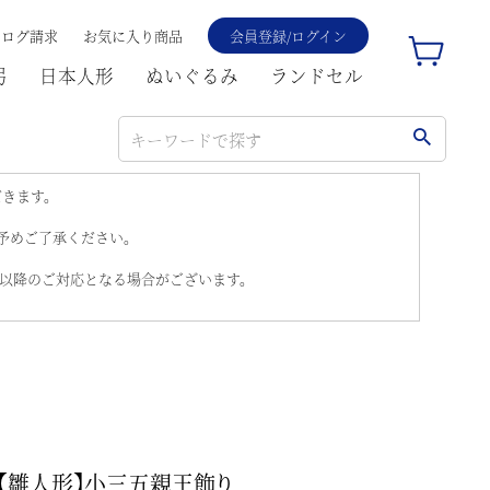
タログ請求
お気に入り商品
会員登録/ログイン
弓
日本人形
ぬいぐるみ
ランドセル
だきます。
。予めご了承ください。
)以降のご対応となる場合がございます。
【雛人形】小三五親王飾り