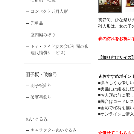
コンパクト五月人形
初節句、ひな祭り
兜単品
雛人形は、女の子
室内鯉のぼり
春の訪れをお祝い
トイ・ワイド友の会(5年間の修
理代補償サービス)
【飾り付けサイズ】幅
羽子板・破魔弓
★おすすめポイン
■凛々しくも優し
羽子板飾り
■男雛には紺地に
■お人形の前に配
破魔弓飾り
■燭台はコードレ
■金彩で桜柄を描
■オンラインご購
ぬいぐるみ
キャラクターぬいぐるみ
☆併せてこちらも