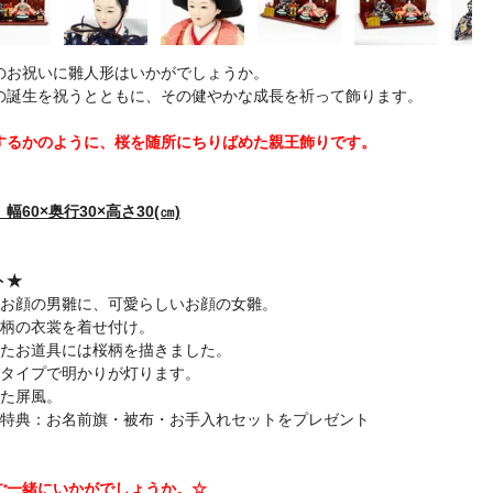
のお祝いに雛人形はいかがでしょうか。
の誕生を祝うとともに、その健やかな成長を祈って飾ります。
するかのように、桜を随所にちりばめた親王飾りです。
60×奥行30×高さ30(㎝)
ト★
いお顔の男雛に、可愛らしいお顔の女雛。
桜柄の衣裳を着せ付け。
したお道具には桜柄を描きました。
スタイプで明かりが灯ります。
いた屏風。
入特典：お名前旗・被布・お手入れセットをプレゼント
ご一緒にいかがでしょうか。☆