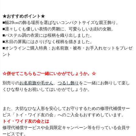
★おすすめポイント★
■幅29㎝の飾る場所を選ばないコンパクトサイズな親王飾り。
■凛々しくも優しい表情の男雛に、可愛らしいお顔の女雛。
■パステル調の衣裳には桜柄を織り出しました。
■木目の屏風にはさりげなく桜柄を描きました。
■オンラインご購入特典：お名前旗・被布・お手入れセットをプレゼ
ント
☆併せてこちらもご一緒にいかがでしょうか。☆
別売りの
お名前旗や毛せん
、
つるし飾り
をご一緒にお飾りして楽し
くひな祭りをお祝いしてはいかがでしょうか。
また、大切なひな人形を安心してお守りするための修理代補償サー
ビス「トイ・ワイド友の会」へのご入会もおすすめしています。
トイ・ワイド友の会とは
修理代補償サービスや会員限定キャンペーン等を行っている会員サ
ービスです。