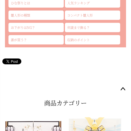
ひな祭りとは
人気ランキング
雛人形の種類
コンパクト雛人形
お下がりはNG？
何歳まで飾る？
誰が買う？
収納のポイント
ペー
商品カテゴリー
ジト
ップ
へ