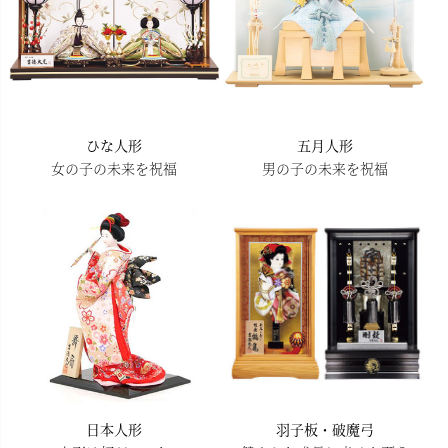
ひな人形
五月人形
女の子の未来を祝福
男の子の未来を祝福
日本人形
羽子板・破魔弓