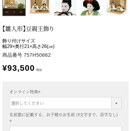
【雛人形】豆親王飾り
飾り付けサイズ
幅29×奥行21×高さ26(㎝)
商品番号
757H50662
¥
93,500
税込
オンライン特典
(
必
須
名前旗に記載する、お子様のお名前 (4文字まで、苗字なし)
)
(