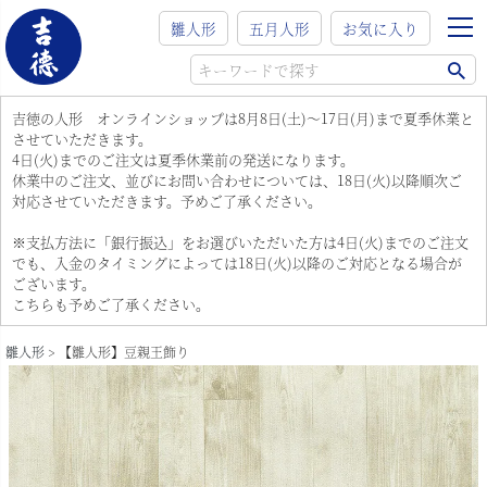
雛人形
五月人形
お気に入り
吉徳の人形 オンラインショップは8月8日(土)～17日(月)まで夏季休業と
させていただきます。
4日(火)までのご注文は夏季休業前の発送になります。
休業中のご注文、並びにお問い合わせについては、18日(火)以降順次ご
対応させていただきます。予めご了承ください。
※支払方法に「銀行振込」をお選びいただいた方は4日(火)までのご注文
でも、入金のタイミングによっては18日(火)以降のご対応となる場合が
ございます。
こちらも予めご了承ください。
雛人形
【雛人形】豆親王飾り