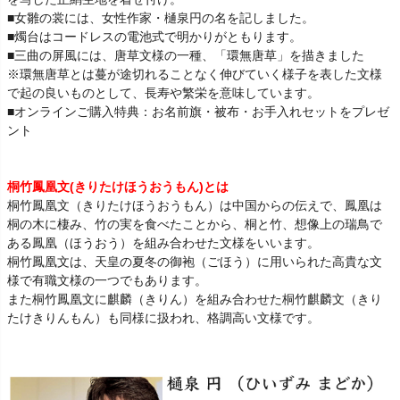
■女雛の裳には、女性作家・樋泉円の名を記しました。
■燭台はコードレスの電池式で明かりがともります。
■三曲の屏風には、唐草文様の一種、「環無唐草」を描きました
※環無唐草とは蔓が途切れることなく伸びていく様子を表した文様
で起の良いものとして、長寿や繁栄を意味しています。
■オンラインご購入特典：お名前旗・被布・お手入れセットをプレゼ
ント
桐竹鳳凰文(きりたけほうおうもん)とは
桐竹鳳凰文（きりたけほうおうもん）は中国からの伝えで、鳳凰は
桐の木に棲み、竹の実を食べたことから、桐と竹、想像上の瑞鳥で
ある鳳凰（ほうおう）を組み合わせた文様をいいます。
桐竹鳳凰文は、天皇の夏冬の御袍（ごほう）に用いられた高貴な文
様で有職文様の一つでもあります。
また桐竹鳳凰文に麒麟（きりん）を組み合わせた桐竹麒麟文（きり
たけきりんもん）も同様に扱われ、格調高い文様です。