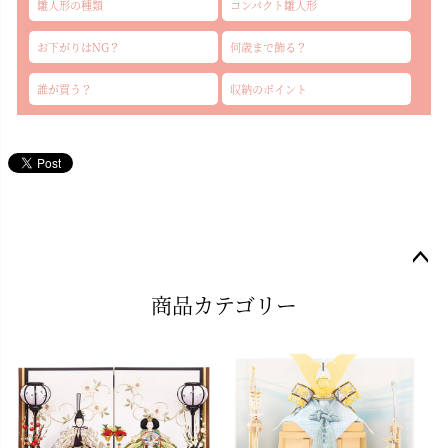
雛人形の種類
コンパクト雛人形
お下がりはNG？
何歳まで飾る？
誰が買う？
収納のポイント
ペー
商品カテゴリー
ジト
ップ
へ