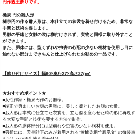
円作親王飾りです。
樋泉 円の雛人形
樋泉円の作る雛人形は、本仕立ての衣裳を着せ付けるため、非常な
手間と技術を要します。
男雛の平緒と女雛の裳は糊付けされず、実物と同様に取り外すこと
ができます。
また、胴体には、型くずれや虫害の心配の少ない桐材を使用し目に
触れない部分まできちんと仕上げられたお勧めの一品です。
【飾り付けサイズ】幅60×奥行27×高さ27(㎝)
★おすすめポイント★
■女性作家・樋泉円作のお雛様。
■端正で勇ましいお顔の男雛に、美しく凛としたお顔の女雛。
■お人形は本式に仕立てた衣裳を、立ち姿を座らせた時の形に再現す
る大変な手間と技術を要する方法で制作。
■お人形の胴体部分には型崩れや虫害の少ない桐材を使用。
■男雛には、天皇陛下のみが着用される“黄櫨染桐竹鳳凰文” の御装束
を写した正絹生地を着せ付け。