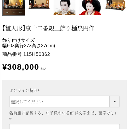
【雛人形】京十二番親王飾り 樋泉円作
飾り付けサイズ
幅60×奥行27×高さ27(cm)
商品番号
115H50362
¥
308,000
税込
オンライン特典
(
必
須
名前旗に記載する、お子様のお名前 (4文字まで、苗字なし)
)
(