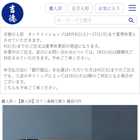
雛人形
五月人形
お気に入り
吉徳の人形 オンラインショップは8月8日(土)～17日(月)まで夏季休業と
させていただきます。
4日(火)までのご注文は夏季休業前の発送になります。
休業中のご注文、並びにお問い合わせについては、18日(火)以降順次ご
対応させていただきます。予めご了承ください。
※支払方法に「銀行振込」をお選びいただいた方は4日(火)までのご注文
でも、入金のタイミングによっては18日(火)以降のご対応となる場合が
ございます。
こちらも予めご了承ください。
雛人形
【雛人形】京十二番親王飾り 樋泉円作