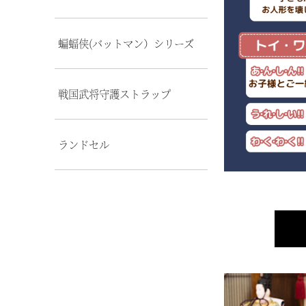
蝙蝠侠(バットマン）シリーズ
戦国武将守護ストラップ
ランドセル