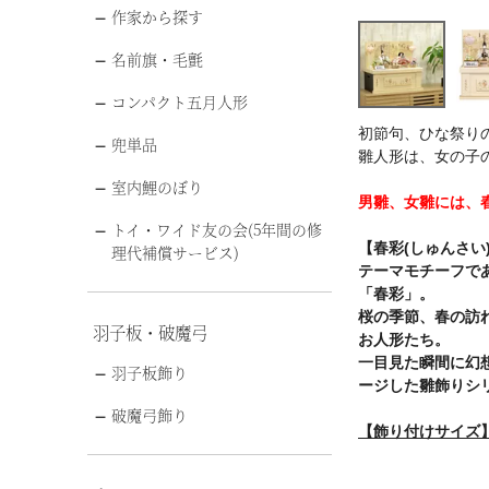
作家から探す
名前旗・毛氈
コンパクト五月人形
初節句、ひな祭り
兜単品
雛人形は、女の子
室内鯉のぼり
男雛、女雛には、
トイ・ワイド友の会(5年間の修
【春彩(しゅんさい
理代補償サービス)
テーマモチーフで
「春彩」。
桜の季節、春の訪
羽子板・破魔弓
お人形たち。
一目見た瞬間に幻
羽子板飾り
ージした雛飾りシ
破魔弓飾り
【飾り付けサイズ】幅