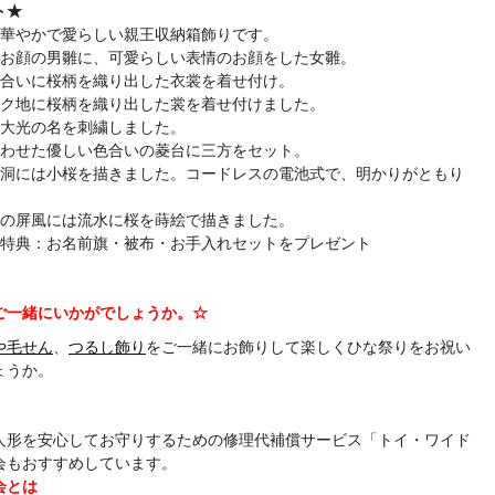
ト★
、華やかで愛らしい親王収納箱飾りです。
いお顔の男雛に、可愛らしい表情のお顔をした女雛。
色合いに桜柄を織り出した衣裳を着せ付け。
ンク地に桜柄を織り出した裳を着せ付けました。
徳大光の名を刺繍しました。
合わせた優しい色合いの菱台に三方をセット。
雪洞には小桜を描きました。コードレスの電池式で、明かりがともり
ーの屏風には流水に桜を蒔絵で描きました。
入特典：お名前旗・被布・お手入れセットをプレゼント
ご一緒にいかがでしょうか。☆
や毛せん
、
つるし飾り
をご一緒にお飾りして楽しくひな祭りをお祝い
ょうか。
人形を安心してお守りするための修理代補償サービス「トイ・ワイド
会もおすすめしています。
会とは