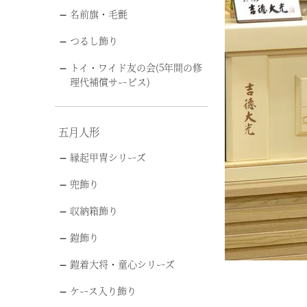
名前旗・毛氈
つるし飾り
トイ・ワイド友の会(5年間の修
理代補償サービス)
五月人形
縁起甲冑シリーズ
兜飾り
収納箱飾り
鎧飾り
鎧着大将・童心シリーズ
ケース入り飾り