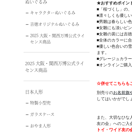
ぬいぐるみ
★おすすめポイン
■「桜づくし」の
キャラクターぬいぐるみ
■凛々しくも優し
■男雛は春らしい
吉徳オリジナルぬいぐるみ
■女雛にも淡いピ
■女雛の裳には吉
2025 大阪・関西万博公式ライ
■全体のカラーに
センス商品
■優しい色合いの
ます。
■グレージュカラ
2025 大阪・関西万博公式ライ
■オンラインご購
センス商品
☆併せてこちらも
日本人形
別売りの
お名前旗
してはいかがでし
特製小型兜
ガラスケース
また、大切なひな
友の会」へのご入
おやま人形
トイ・ワイド友の