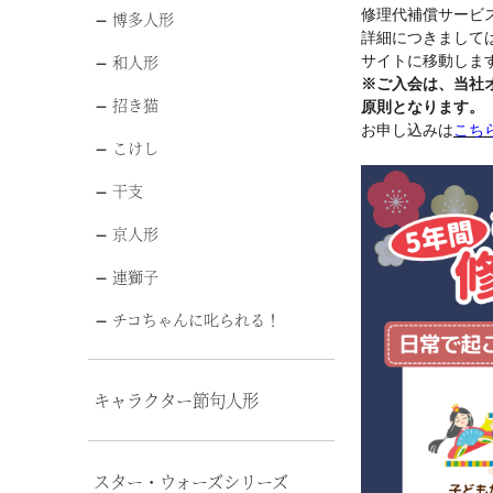
修理代補償サービ
博多人形
詳細につきまして
和人形
サイトに移動します
※ご入会は、当社
招き猫
原則となります。
お申し込みは
こち
こけし
干支
京人形
連獅子
チコちゃんに叱られる！
キャラクター節句人形
スター・ウォーズシリーズ