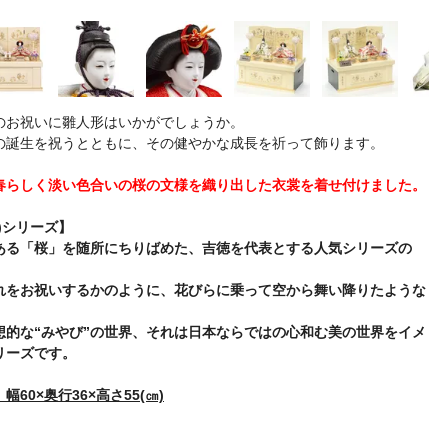
のお祝いに雛人形はいかがでしょうか。
の誕生を祝うとともに、その健やかな成長を祈って飾ります。
春らしく淡い色合いの桜の文様を織り出した衣裳を着せ付けました。
)シリーズ】
ある「桜」を随所にちりばめた、吉徳を代表とする人気シリーズの
れをお祝いするかのように、花びらに乗って空から舞い降りたような
想的な“みやび”の世界、それは日本ならではの心和む美の世界をイメ
リーズです。
60×奥行36×高さ55(㎝)