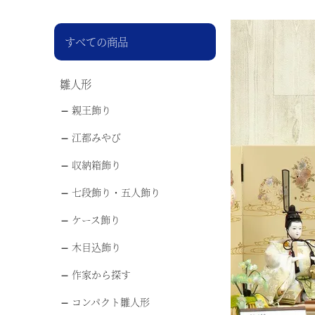
すべての商品
雛人形
親王飾り
江都みやび
収納箱飾り
七段飾り・五人飾り
ケース飾り
木目込飾り
作家から探す
コンパクト雛人形