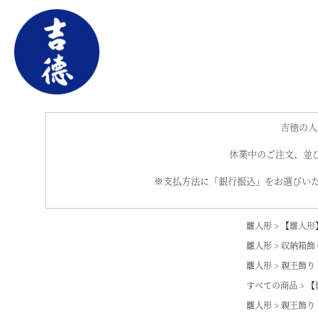
吉徳の人
休業中のご注文、並び
※支払方法に「銀行振込」をお選びいた
雛人形
【雛人形
雛人形
収納箱飾
雛人形
親王飾り
すべての商品
【
雛人形
親王飾り