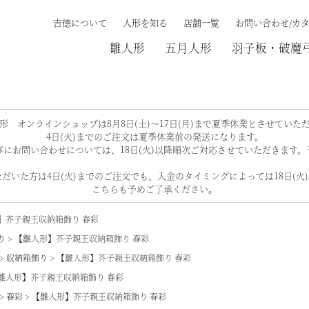
吉德について
人形を知る
店舗一覧
お問い合わせ/カ
雛人形
五月人形
羽子板・破魔
検索する
形 オンラインショップは8月8日(土)～17日(月)まで夏季休業とさせていた
4日(火)までのご注文は夏季休業前の発送になります。
にお問い合わせについては、18日(火)以降順次ご対応させていただきます
だいた方は4日(火)までのご注文でも、入金のタイミングによっては18日(火
こちらも予めご了承ください。
】芥子親王収納箱飾り 春彩
り
【雛人形】芥子親王収納箱飾り 春彩
収納箱飾り
【雛人形】芥子親王収納箱飾り 春彩
雛人形】芥子親王収納箱飾り 春彩
春彩
【雛人形】芥子親王収納箱飾り 春彩