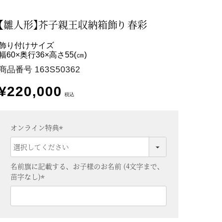
【雛人形】芥子親王収納箱飾り 春彩
飾り付けサイズ
幅60×奥行36×高さ55(㎝)
商品番号
163S50362
¥
220,000
税込
オンライン特典
(
必
須
名前旗に記載する、お子様のお名前 (4文字まで、
)
苗字なし)
(
必
須
)