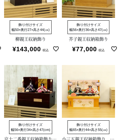
飾り付けサイズ
飾り付けサイズ
幅50×奥行27×高さ44(㎝)
幅56×奥行36×高さ47(㎝)
柳親王収納飾り
芥子親王収納箱飾り
¥
143,000
¥
77,000
税込
税込
飾り付けサイズ
飾り付けサイズ
幅56×奥行34×高さ47(cm)
幅65×奥行44×高さ55(㎝)
京十二番親王収納箱飾り 江都みやび
小三五親王収納箱飾り 花ひいな