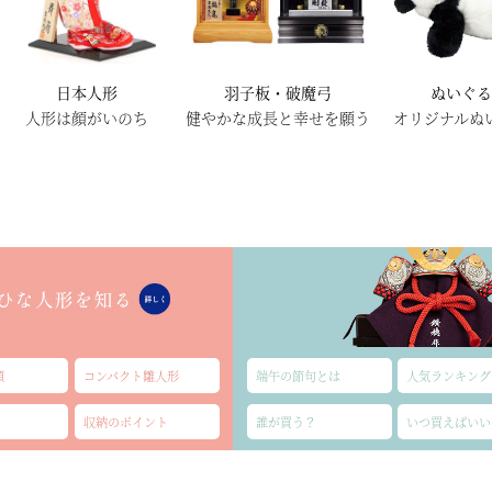
日本人形
羽子板・破魔弓
ぬいぐ
人形は顔がいのち
健やかな成長と幸せを願う
オリジナルぬ
類
コンパクト雛人形
端午の節句とは
人気ランキング
収納のポイント
誰が買う？
いつ買えばいい