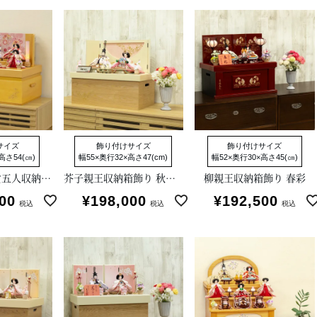
サイズ
飾り付けサイズ
飾り付けサイズ
高さ54(㎝)
幅55×奥行32×高さ47(cm)
幅52×奥行30×高さ45(㎝)
芥子親王柳官女五人収納箱飾り
芥子親王収納箱飾り 秋葉聡作
柳親王収納箱飾り 春彩
00
¥
198,000
¥
192,500
税込
税込
税込