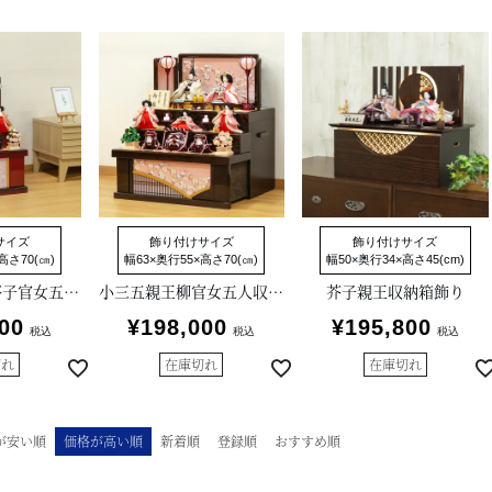
サイズ
飾り付けサイズ
飾り付けサイズ
高さ70(㎝)
幅63×奥行55×高さ70(㎝)
幅50×奥行34×高さ45(cm)
小三五親王小芥子官女五人収納箱飾り
小三五親王柳官女五人収納箱飾り
芥子親王収納箱飾り
00
¥
198,000
¥
195,800
税込
税込
税込
切れ
在庫切れ
在庫切れ
が安い順
価格が高い順
新着順
登録順
おすすめ順