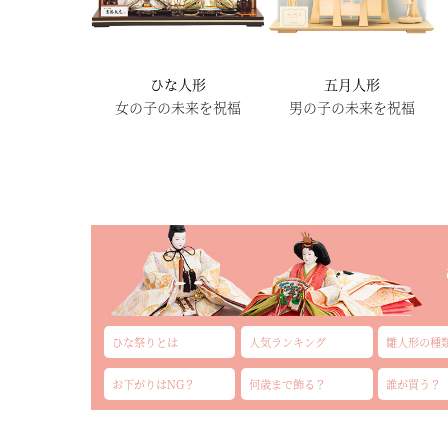
ひな人形
五月人形
女の子の未来を祝福
男の子の未来を祝福
ひな祭りとは
人気ランキング
雛人形の種
お下がりはNG？
何歳まで飾る？
誰が買う？