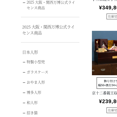
2025 大阪・関西万博公式ライ
¥
349,8
センス商品
在庫
2025 大阪・関西万博公式ライ
センス商品
日本人形
特製小型兜
ガラスケース
飾り付け
おやま人形
幅56×奥行34×
博多人形
¥
239,8
和人形
在庫
招き猫