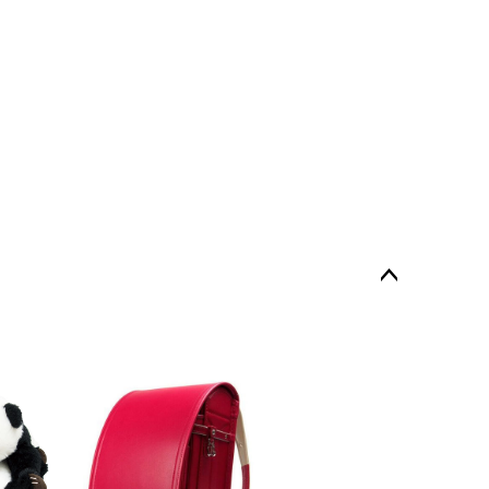
ペー
ジト
ップ
へ