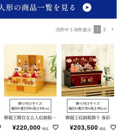
1
2
35
件中
1
-
30
件表示
飾り付けサイズ
飾り付けサイズ
幅50×奥行59×高さ54(㎝)
幅52×奥行30×高さ45(㎝)
柳親王柳官女五人収納箱飾り
柳親王収納箱飾り 春彩
¥
220,000
¥
203,500
税込
税込