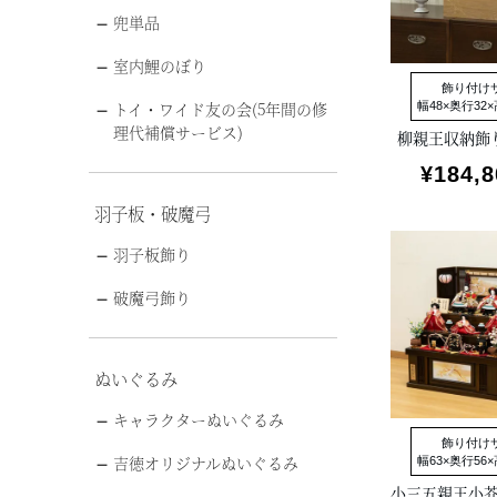
兜単品
室内鯉のぼり
飾り付け
トイ・ワイド友の会(5年間の修
幅48×奥行32×
理代補償サービス)
柳親王収納飾
¥
184,8
羽子板・破魔弓
羽子板飾り
破魔弓飾り
ぬいぐるみ
キャラクターぬいぐるみ
飾り付け
吉徳オリジナルぬいぐるみ
幅63×奥行56×