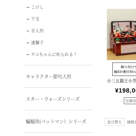
こけし
干支
京人形
連獅子
チコちゃんに叱られる！
飾り付け
幅63×奥行55×
キャラクター節句人形
¥
198,0
スター・ウォーズシリーズ
在庫
蝙蝠侠(バットマン）シリーズ
並び替え
価格