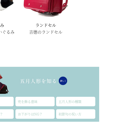
るみ
ランドセル
いぐるみ
吉德のランドセル
兜を飾る意味
五月人形の種類
？
お下がりはNG？
初節句の祝い方