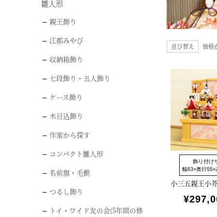
雛人形
親王飾り
江都みやび
並び替え
価格
収納箱飾り
七段飾り・五人飾り
ケース飾り
木目込飾り
作家から探す
コンパクト雛人形
飾り付け
幅63×奥行55×
名前旗・毛氈
つるし飾り
¥
297,0
トイ・ワイド友の会(5年間の修