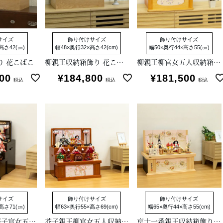
サイズ
飾り付けサイズ
飾り付けサイズ
高さ42(㎝)
幅48×奥行32×高さ42(cm)
幅50×奥行44×高さ55(㎝)
り 花こばこ
柳親王収納箱飾り 花こばこ
柳親王柳官女五人収納箱飾り
00
¥
184,800
¥
181,500
税込
税込
税込
サイズ
飾り付けサイズ
飾り付けサイズ
高さ71(㎝)
幅63×奥行55×高さ69(cm)
幅65×奥行44×高さ55(cm)
小三五親王小芥子官女五人収納箱飾り 春窓雛
芥子親王柳官女五人収納箱飾り 花ひいな
京十一番親王収納箱飾り 江都みやび