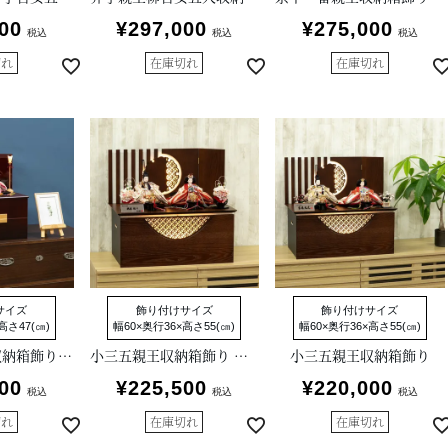
00
¥
297,000
¥
275,000
税込
税込
税込
切れ
在庫切れ
在庫切れ
サイズ
飾り付けサイズ
飾り付けサイズ
高さ47(㎝)
幅60×奥行36×高さ55(㎝)
幅60×奥行36×高さ55(㎝)
京十二番親王収納箱飾り 江都みやび
小三五親王収納箱飾り 秋葉聡作
小三五親王収納箱飾り
00
¥
225,500
¥
220,000
税込
税込
税込
切れ
在庫切れ
在庫切れ