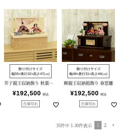
飾り付けサイズ
飾り付けサイズ
幅55×奥行32×高さ47(㎝)
幅48×奥行31×高さ44(㎝)
芥子親王収納飾り 秋葉聡作
柳親王収納箱飾り 春窓雛
¥
192,500
¥
192,500
税込
税込
在庫切れ
在庫切れ
1
2
35
件中
1
-
30
件表示