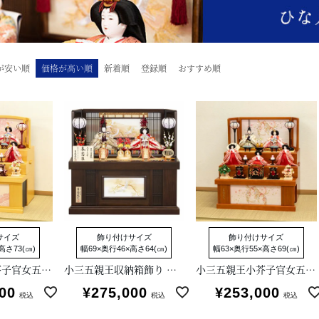
が安い順
価格が高い順
新着順
登録順
おすすめ順
サイズ
飾り付けサイズ
飾り付けサイズ
高さ73(㎝)
幅69×奥行46×高さ64(㎝)
幅63×奥行55×高さ69(㎝)
小三五親王小芥子官女五人収納箱飾り
小三五親王収納箱飾り 春窓雛
小三五親王小芥子官女五人収納箱飾り
00
¥
275,000
¥
253,000
税込
税込
税込