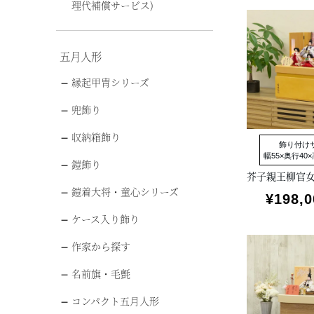
理代補償サービス)
五月人形
縁起甲冑シリーズ
兜飾り
収納箱飾り
飾り付け
幅55×奥行40×
鎧飾り
鎧着大将・童心シリーズ
¥
198,0
ケース入り飾り
作家から探す
名前旗・毛氈
コンパクト五月人形