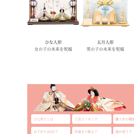
ひな人形
五月人形
女の子の未来を祝福
男の子の未来を祝福
ひな祭りとは
人気ランキング
雛人形の種
お下がりはNG？
何歳まで飾る？
誰が買う？