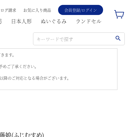
タログ請求
お気に入り商品
会員登録/ログイン
弓
日本人形
ぬいぐるみ
ランドセル
だきます。
。予めご了承ください。
)以降のご対応となる場合がございます。
藤娘(ふじむすめ)