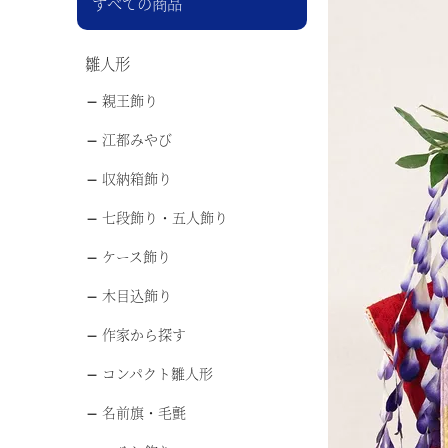
すべての商品
雛人形
親王飾り
江都みやび
収納箱飾り
七段飾り・五人飾り
ケース飾り
木目込飾り
作家から探す
コンパクト雛人形
名前旗・毛氈