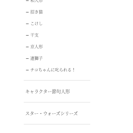
和人形
招き猫
こけし
干支
京人形
連獅子
チコちゃんに叱られる！
キャラクター節句人形
スター・ウォーズシリーズ