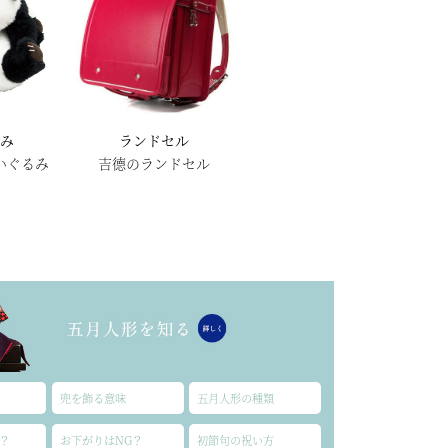
るみ
ランドセル
いぐるみ
吉德のランドセル
兜を飾る意味
五月人形の種類
？
お下がりはNG？
初節句の祝い方