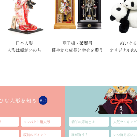
日本人形
羽子板・破魔弓
ぬいぐ
人形は顔がいのち
健やかな成長と幸せを願う
オリジナルぬ
類
コンパクト雛人形
端午の節句とは
人気ランキング
収納のポイント
誰が買う？
いつ買えばいい