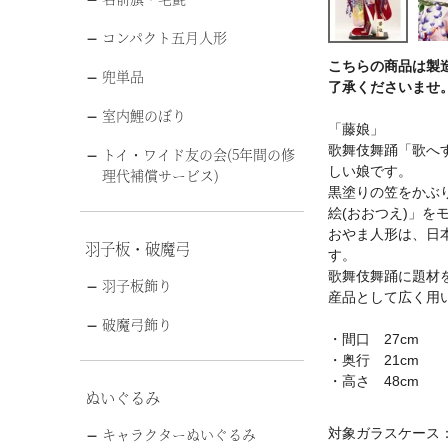
コンパクト五月人形
こちらの商品は製
兜単品
了承くださいませ
室内鯉のぼり
「藤娘」
歌舞伎舞踊「歌へ
トイ・ワイド友の会(5年間の修
しい娘です。
理代補償サービス)
黒塗りの笠をかぶ
絵(おおつえ)」を
おやま人形は、日
羽子板・破魔弓
す。
歌舞伎舞踊に題材
羽子板飾り
産品として広く用
破魔弓飾り
・間口 27cm
・奥行 21cm
・高さ 48cm
ぬいぐるみ
キャラクターぬいぐるみ
対象ガラスケース