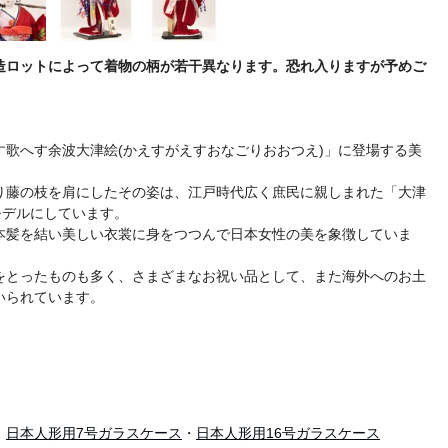
造ロットによって着物の柄が若干異なります。恐れ入りますが予めご
。
す歌へす余波大津絵(かえすがえすおなごりおおつえ)」に登場する美
り藤の枝を肩にしたその姿は、江戸時代広く庶民に親しまれた「大津
モデルにしています。
本髪を結い美しい衣裳に身をつつんで日本女性の美を象徴していま
をとったものも多く、さまざまなお祝い品として、また海外へのお土
いられています。
：
日本人形用7号ガラスケース
・
日本人形用16号ガラスケース