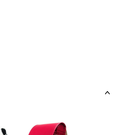
ペー
ジト
ップ
へ