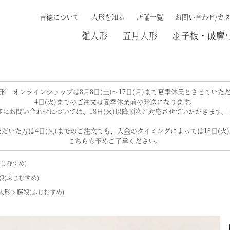
吉德について
人形を知る
店舗一覧
お問い合わせ/カ
雛人形
五月人形
羽子板・破魔
検索する
形 オンラインショップは8月8日(土)～17日(月)まで夏季休業とさせていた
4日(火)までのご注文は夏季休業前の発送になります。
にお問い合わせについては、18日(火)以降順次ご対応させていただきます
だいた方は4日(火)までのご注文でも、入金のタイミングによっては18日(火
こちらも予めご了承ください。
ふじむすめ)
娘(ふじむすめ)
人形
藤娘(ふじむすめ)