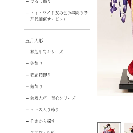
つるし飾り
トイ・ワイド友の会(5年間の修
理代補償サービス)
五月人形
縁起甲冑シリーズ
兜飾り
収納箱飾り
鎧飾り
鎧着大将・童心シリーズ
ケース入り飾り
作家から探す
名前旗・毛氈