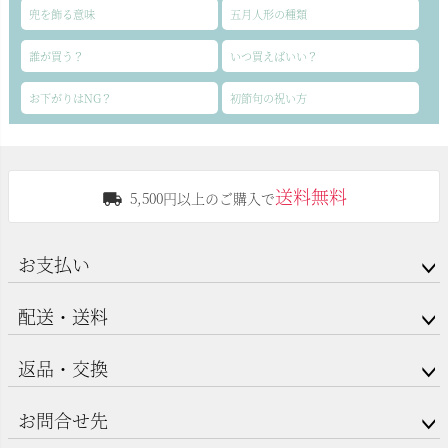
兜を飾る意味
五月人形の種類
誰が買う？
いつ買えばいい？
お下がりはNG？
初節句の祝い方
送料無料
5,500円以上のご購入で
お支払い
配送・送料
返品・交換
お問合せ先