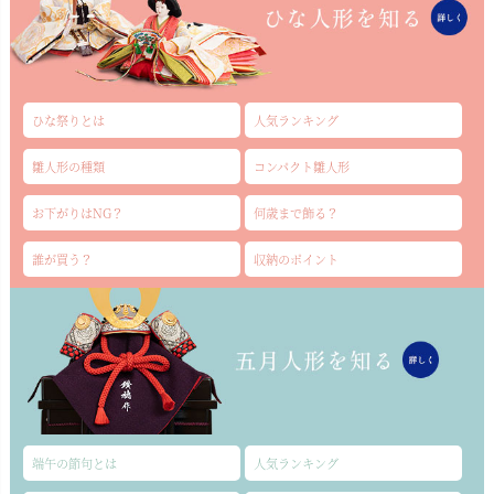
ひな祭りとは
人気ランキング
雛人形の種類
コンパクト雛人形
お下がりはNG？
何歳まで飾る？
誰が買う？
収納のポイント
端午の節句とは
人気ランキング