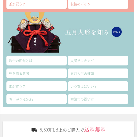
誰が買う？
収納のポイント
端午の節句とは
人気ランキング
兜を飾る意味
五月人形の種類
誰が買う？
いつ買えばいい？
お下がりはNG？
初節句の祝い方
送料無料
5,500円以上のご購入で