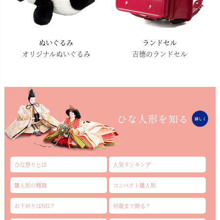
ぬいぐるみ
ランドセル
オリジナルぬいぐるみ
吉德のランドセル
ひな祭りとは
人気ランキング
雛人形の種類
コンパクト雛人形
お下がりはNG？
何歳まで飾る？