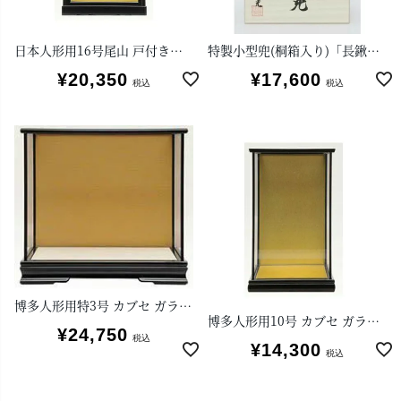
日本人形用16号尾山 戸付きガラスケース
特製小型兜(桐箱入り)「長鍬形」8号
¥
20,350
¥
17,600
税込
税込
博多人形用特3号 カブセ ガラスケース
博多人形用10号 カブセ ガラスケース
¥
24,750
税込
¥
14,300
税込