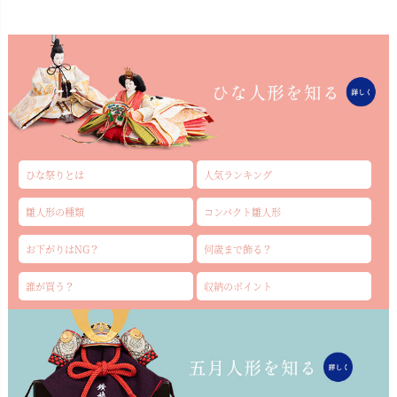
ひな祭りとは
人気ランキング
雛人形の種類
コンパクト雛人形
お下がりはNG？
何歳まで飾る？
誰が買う？
収納のポイント