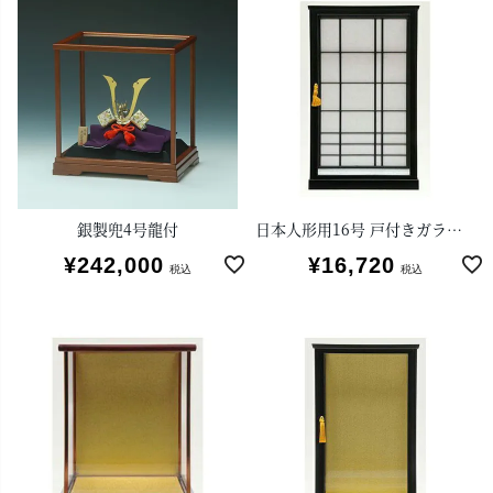
銀製兜4号龍付
日本人形用16号 戸付きガラスケース格子
¥
242,000
¥
16,720
税込
税込