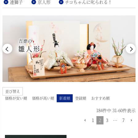
連獅子
京人形
チコちゃんに叱られる！
並び替え
価格が安い順
価格が高い順
新着順
登録順
おすすめ順
184
件中
31
-
60
件表示
1
2
3
…
7