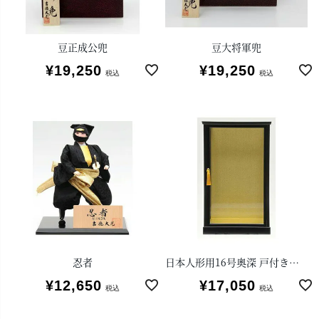
豆正成公兜
豆大将軍兜
¥
19,250
¥
19,250
税込
税込
忍者
日本人形用16号奥深 戸付きガラスケース
¥
12,650
¥
17,050
税込
税込