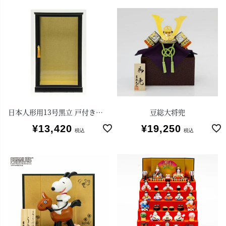
日本人形用13号黒立 戸付きガラスケース
豆総大将兜
¥
13,420
¥
19,250
税込
税込