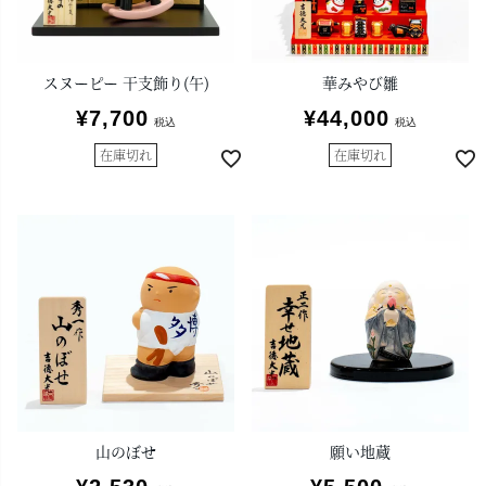
スヌーピー 干支飾り(午)
華みやび雛
¥
7,700
¥
44,000
税込
税込
在庫切れ
在庫切れ
山のぼせ
願い地蔵