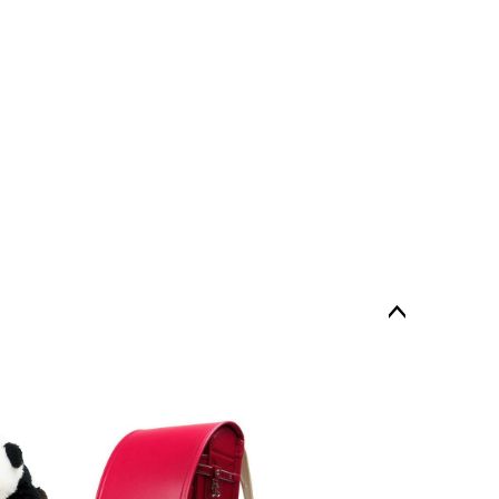
ペー
ジト
ップ
へ