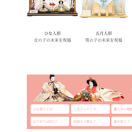
ひな人形
五月人形
女の子の未来を祝福
男の子の未来を祝福
ひな祭りとは
人気ランキング
雛人形の種
お下がりはNG？
何歳まで飾る？
誰が買う？