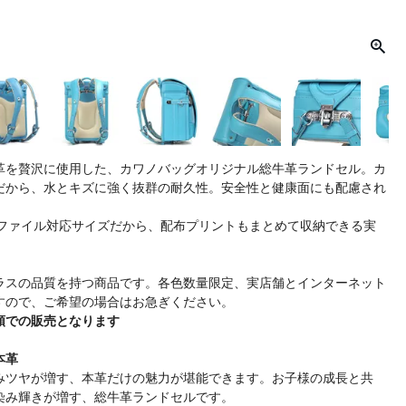
革を贅沢に使用した、カワノバッグオリジナル総牛革ランドセル。カ
だから、水とキズに強く抜群の耐久性。安全性と健康面にも配慮され
トファイル対応サイズだから、配布プリントもまとめて収納できる実
ラスの品質を持つ商品です。各色数量限定、実店舗とインターネット
すので、ご希望の場合はお急ぎください。
順での販売となります
本革
みツヤが増す、本革だけの魅力が堪能できます。お子様の成長と共
染み輝きが増す、総牛革ランドセルです。