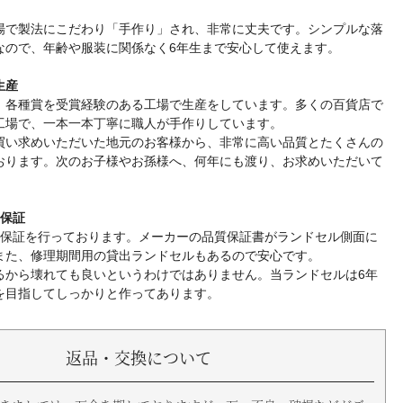
場で製法にこだわり「手作り」され、非常に丈夫です。シンプルな落
なので、年齢や服装に関係なく6年生まで安心して使えます。
生産
、各種賞を受賞経験のある工場で生産をしています。多くの百貨店で
工場で、一本一本丁寧に職人が手作りしています。
買い求めいただいた地元のお客様から、非常に高い品質とたくさんの
おります。次のお子様やお孫様へ、何年にも渡り、お求めいただいて
間保証
間保証を行っております。メーカーの品質保証書がランドセル側面に
また、修理期間用の貸出ランドセルもあるので安心です。
るから壊れても良いというわけではありません。当ランドセルは6年
を目指してしっかりと作ってあります。
返品・交換について