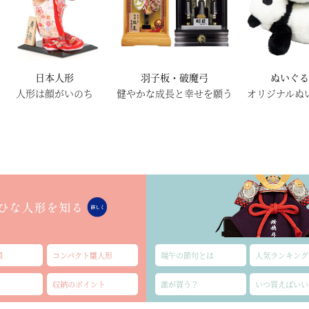
日本人形
羽子板・破魔弓
ぬいぐ
人形は顔がいのち
健やかな成長と幸せを願う
オリジナルぬ
類
コンパクト雛人形
端午の節句とは
人気ランキング
収納のポイント
誰が買う？
いつ買えばいい