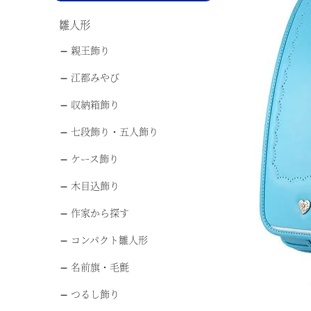
雛人形
親王飾り
江都みやび
収納箱飾り
七段飾り・五人飾り
ケース飾り
木目込飾り
作家から探す
コンパクト雛人形
名前旗・毛氈
つるし飾り