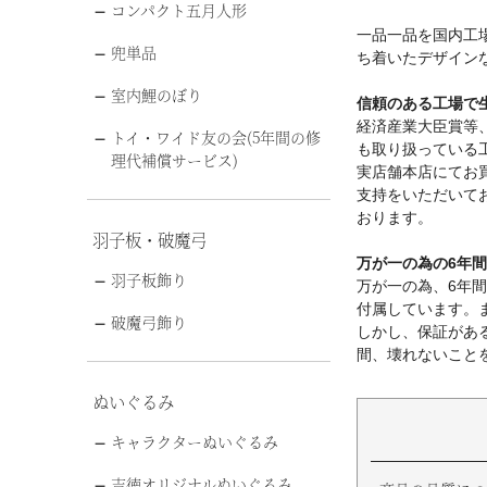
コンパクト五月人形
一品一品を国内工
兜単品
ち着いたデザイン
室内鯉のぼり
信頼のある工場で
経済産業大臣賞等
トイ・ワイド友の会(5年間の修
も取り扱っている
理代補償サービス)
実店舗本店にてお
支持をいただいて
おります。
羽子板・破魔弓
万が一の為の6年
羽子板飾り
万が一の為、6年
付属しています。
破魔弓飾り
しかし、保証があ
間、壊れないこと
ぬいぐるみ
キャラクターぬいぐるみ
吉徳オリジナルぬいぐるみ