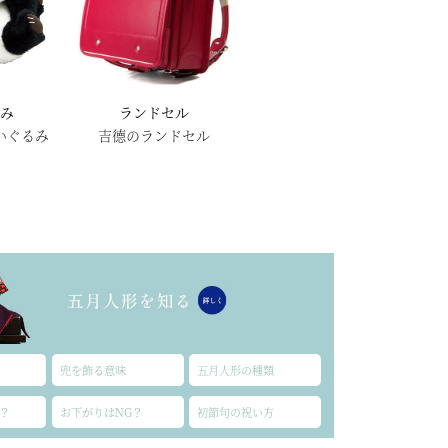
るみ
ランドセル
いぐるみ
吉德のランドセル
兜を飾る意味
五月人形の種類
？
お下がりはNG？
初節句の祝い方