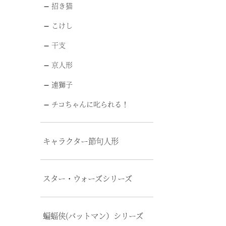
招き猫
こけし
干支
京人形
連獅子
チコちゃんに叱られる！
キャラクター節句人形
スター・ウォーズシリーズ
蝙蝠侠(バットマン）シリーズ