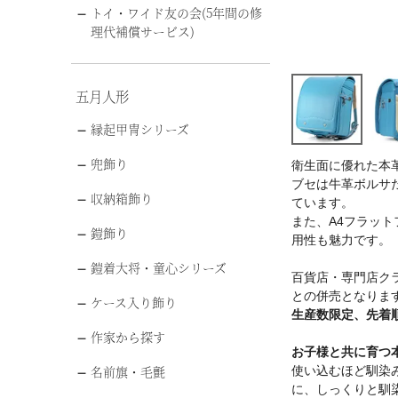
トイ・ワイド友の会(5年間の修
理代補償サービス)
五月人形
縁起甲冑シリーズ
兜飾り
衛生面に優れた本
ブセは牛革ボルサ
収納箱飾り
ています。
また、A4フラッ
鎧飾り
用性も魅力です。
鎧着大将・童心シリーズ
百貨店・専門店ク
との併売となりま
ケース入り飾り
生産数限定、先着
作家から探す
お子様と共に育つ
名前旗・毛氈
使い込むほど馴染
に、しっくりと馴