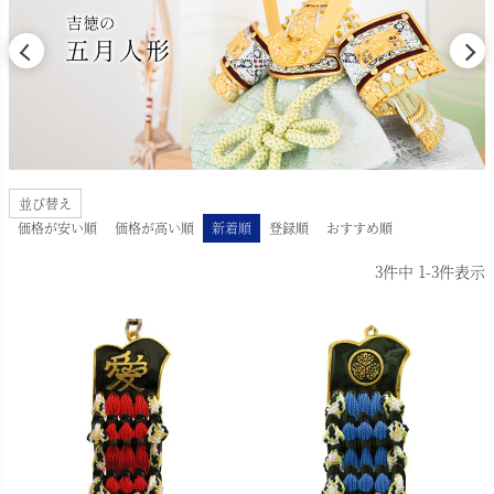
並び替え
価格が安い順
価格が高い順
新着順
登録順
おすすめ順
3
件中
1
-
3
件表示