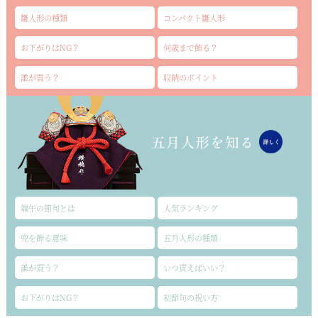
雛人形の種類
コンパクト雛人形
お下がりはNG？
何歳まで飾る？
誰が買う？
収納のポイント
端午の節句とは
人気ランキング
兜を飾る意味
五月人形の種類
誰が買う？
いつ買えばいい？
お下がりはNG？
初節句の祝い方