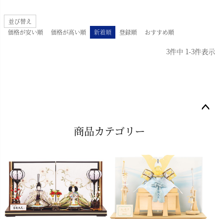
並び替え
価格が安い順
価格が高い順
新着順
登録順
おすすめ順
3
件中
1
-
3
件表示
ペー
商品カテゴリー
ジト
ップ
へ