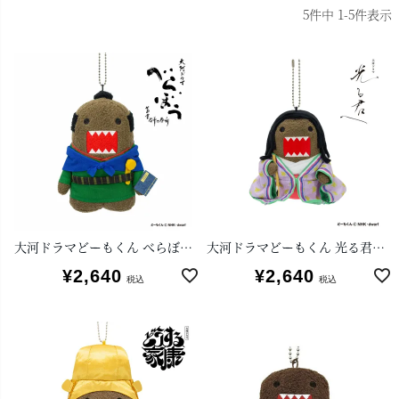
5
件中
1
-
5
件表示
大河ドラマどーもくん べらぼうマスコット
大河ドラマどーもくん 光る君へ マスコット
¥
2,640
¥
2,640
税込
税込