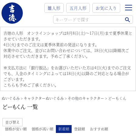
雛人形
五月人形
お気に入り
吉徳の人形 オンラインショップは8月8日(土)～17日(月)まで夏季休業と
させていただきます。
4日(火)までのご注文は夏季休業前の発送になります。
休業中のご注文、並びにお問い合わせについては、18日(火)以降順次ご
対応させていただきます。予めご了承ください。
※支払方法に「銀行振込」をお選びいただいた方は4日(火)までのご注文
でも、入金のタイミングによっては18日(火)以降のご対応となる場合が
ございます。
こちらも予めご了承ください。
ぬいぐるみ
キャラクターぬいぐるみ
その他のキャラクター
どーもくん
どーもくん 一覧
並び替え
価格が安い順
価格が高い順
新着順
登録順
おすすめ順