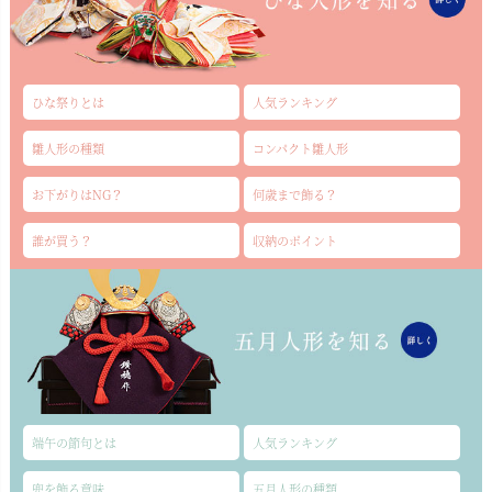
ひな祭りとは
人気ランキング
雛人形の種類
コンパクト雛人形
お下がりはNG？
何歳まで飾る？
誰が買う？
収納のポイント
端午の節句とは
人気ランキング
兜を飾る意味
五月人形の種類