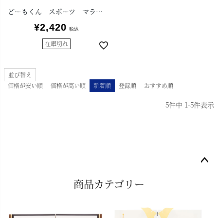
どーもくん スポーツ マラソン ぬいぐるみ
¥
2,420
税込
在庫切れ
並び替え
価格が安い順
価格が高い順
新着順
登録順
おすすめ順
5
件中
1
-
5
件表示
ペー
商品カテゴリー
ジト
ップ
へ