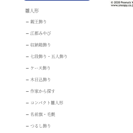
雛人形
親王飾り
江都みやび
収納箱飾り
七段飾り・五人飾り
ケース飾り
木目込飾り
作家から探す
コンパクト雛人形
名前旗・毛氈
つるし飾り