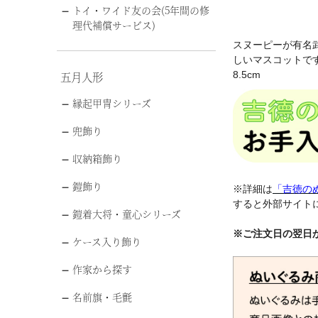
トイ・ワイド友の会(5年間の修
理代補償サービス)
スヌーピーが有名
しいマスコットで
五月人形
8.5cm
縁起甲冑シリーズ
兜飾り
収納箱飾り
鎧飾り
※詳細は
「吉徳の
すると外部サイト
鎧着大将・童心シリーズ
※ご注文日の翌日
ケース入り飾り
すぬーぴー 伊達政
作家から探す
名前旗・毛氈