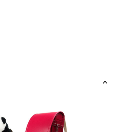
ペー
ジト
ップ
へ