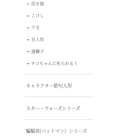
招き猫
こけし
干支
京人形
連獅子
チコちゃんに叱られる！
キャラクター節句人形
スター・ウォーズシリーズ
蝙蝠侠(バットマン）シリーズ