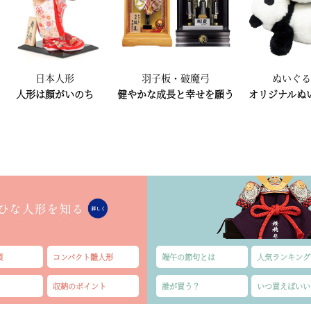
日本人形
羽子板・破魔弓
ぬいぐ
人形は顔がいのち
健やかな成長と幸せを願う
オリジナルぬ
類
コンパクト雛人形
端午の節句とは
人気ランキング
収納のポイント
誰が買う？
いつ買えばいい