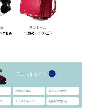
るみ
ランドセル
いぐるみ
吉德のランドセル
兜を飾る意味
五月人形の種類
？
お下がりはNG？
初節句の祝い方