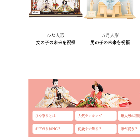
ひな人形
五月人形
女の子の未来を祝福
男の子の未来を祝福
ひな祭りとは
人気ランキング
雛人形の種
お下がりはNG？
何歳まで飾る？
誰が買う？