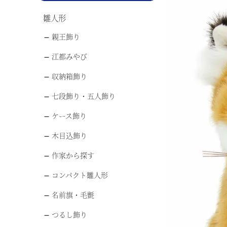
雛人形
親王飾り
江都みやび
収納箱飾り
七段飾り・五人飾り
ケース飾り
木目込飾り
作家から探す
コンパクト雛人形
名前旗・毛氈
つるし飾り