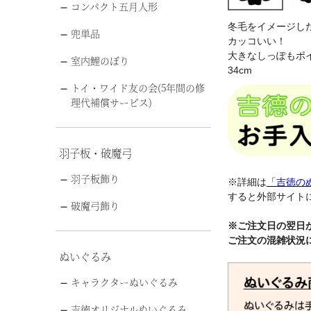
コンパクト五月人形
冬毛をイメージし
兜単品
カッコいい！
大きなしっぽもポ
室内鯉のぼり
34cm
トイ・ワイド友の会(5年間の修
理代補償サービス)
羽子板・破魔弓
羽子板飾り
※詳細は
「吉徳の
すると外部サイト
破魔弓飾り
きつね 狐
※ご注文日の翌日
ご注文の混雑状況
ぬいぐるみ
キャラクターぬいぐるみ
吉徳オリジナルぬいぐるみ