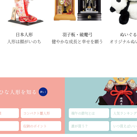
日本人形
羽子板・破魔弓
ぬいぐ
人形は顔がいのち
健やかな成長と幸せを願う
オリジナルぬ
類
コンパクト雛人形
端午の節句とは
人気ランキング
収納のポイント
誰が買う？
いつ買えばいい