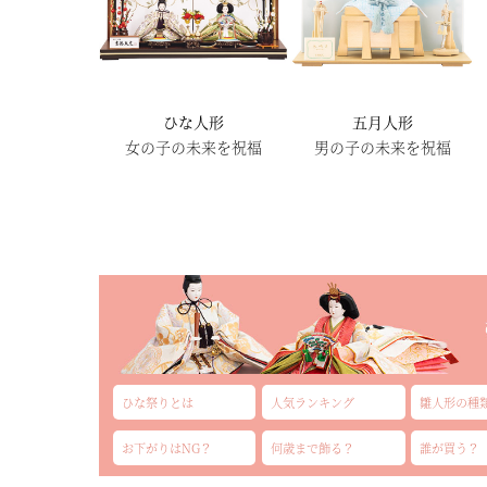
ひな人形
五月人形
女の子の未来を祝福
男の子の未来を祝福
ひな祭りとは
人気ランキング
雛人形の種
お下がりはNG？
何歳まで飾る？
誰が買う？