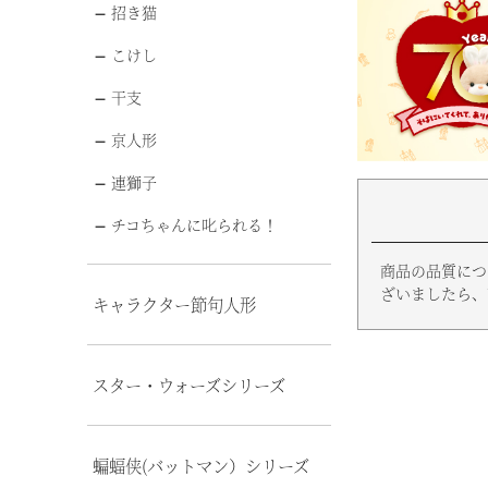
招き猫
こけし
干支
京人形
連獅子
チコちゃんに叱られる！
商品の品質につ
ざいましたら、
キャラクター節句人形
スター・ウォーズシリーズ
蝙蝠侠(バットマン）シリーズ