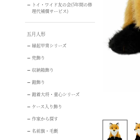
トイ・ワイド友の会(5年間の修
理代補償サービス)
五月人形
縁起甲冑シリーズ
兜飾り
収納箱飾り
鎧飾り
鎧着大将・童心シリーズ
ケース入り飾り
作家から探す
名前旗・毛氈