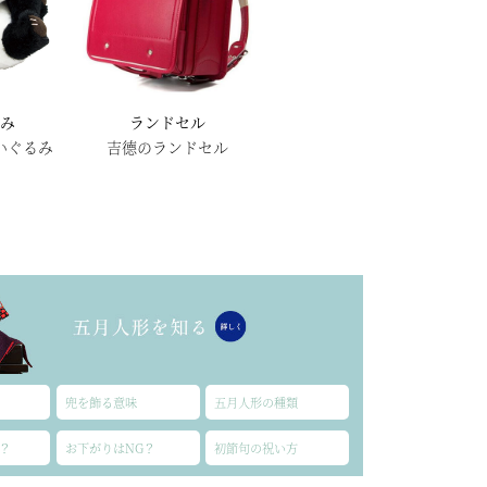
るみ
ランドセル
いぐるみ
吉德のランドセル
兜を飾る意味
五月人形の種類
？
お下がりはNG？
初節句の祝い方