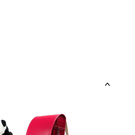
ペー
ジト
ップ
へ