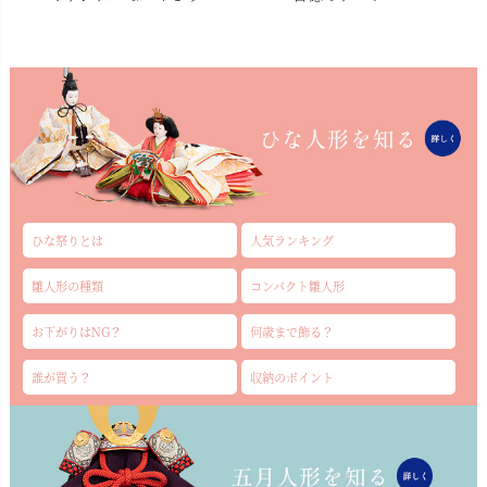
ひな祭りとは
人気ランキング
雛人形の種類
コンパクト雛人形
お下がりはNG？
何歳まで飾る？
誰が買う？
収納のポイント