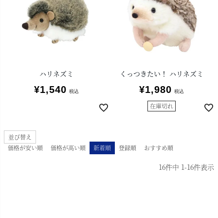
ハリネズミ
くっつきたい！ ハリネズミ
¥
1,540
¥
1,980
税込
税込
在庫切れ
並び替え
価格が安い順
価格が高い順
新着順
登録順
おすすめ順
16
件中
1
-
16
件表示