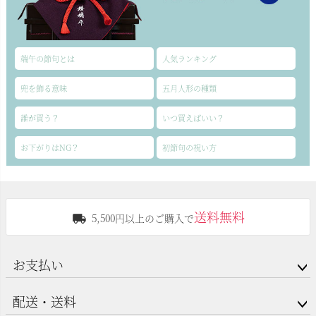
端午の節句とは
人気ランキング
兜を飾る意味
五月人形の種類
誰が買う？
いつ買えばいい？
お下がりはNG？
初節句の祝い方
送料無料
5,500円以上のご購入で
お支払い
配送・送料