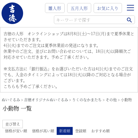
雛人形
五月人形
お気に入り
吉徳の人形 オンラインショップは8月8日(土)～17日(月)まで夏季休業と
させていただきます。
4日(火)までのご注文は夏季休業前の発送になります。
休業中のご注文、並びにお問い合わせについては、18日(火)以降順次ご
対応させていただきます。予めご了承ください。
※支払方法に「銀行振込」をお選びいただいた方は4日(火)までのご注文
でも、入金のタイミングによっては18日(火)以降のご対応となる場合が
ございます。
こちらも予めご了承ください。
ぬいぐるみ
吉徳オリジナルぬいぐるみ
りくのなかまたち
その他
小動物
小動物 一覧
並び替え
価格が安い順
価格が高い順
新着順
登録順
おすすめ順