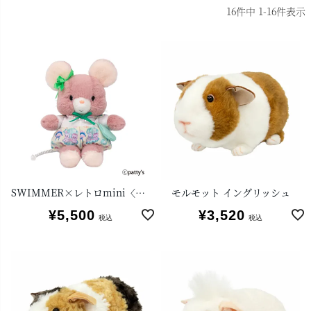
16
件中
1
-
16
件表示
SWIMMER×レトロmini〈Qピッピ〉
モルモット イングリッシュ
¥
5,500
¥
3,520
税込
税込