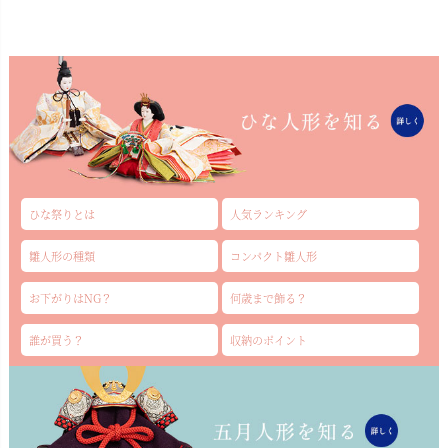
ひな祭りとは
人気ランキング
雛人形の種類
コンパクト雛人形
お下がりはNG？
何歳まで飾る？
誰が買う？
収納のポイント