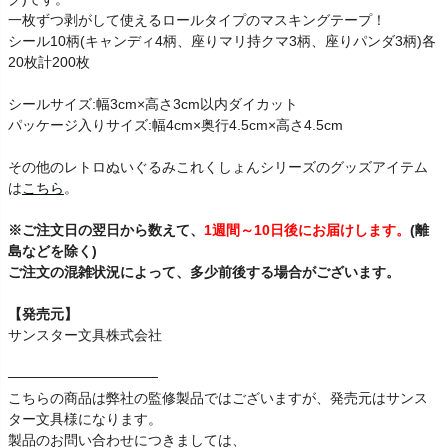
一枚ずつ剥がして使えるロールタイプのマスキングテープ！
シール10柄(キャンディ4柄、座りマリ持クマ3柄、座りパンダ3柄)各
20枚計200枚
シールサイズ:幅3cm×高さ3cm以内ダイカット
パッケージ入りサイズ:幅4cm×奥行4.5cm×高さ4.5cm
その他のレトロぬいぐるみこれくしょんシリーズのグッズアイテム
は
こちら
。
※ご注文日の翌日から数えて、
1週間～10日後にお届けします。
(離
島などを除く)
ご注文の混雑状況によって、多少前後する場合がございます。
【発売元】
サンスター文具株式会社
───────────────
こちらの商品は弊社の監修製品ではございますが、発売元はサンス
ター文具様になります。
製品のお問い合わせにつきましては、