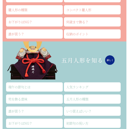
雛人形の種類
コンパクト雛人形
お下がりはNG？
何歳まで飾る？
誰が買う？
収納のポイント
端午の節句とは
人気ランキング
兜を飾る意味
五月人形の種類
誰が買う？
いつ買えばいい？
お下がりはNG？
初節句の祝い方