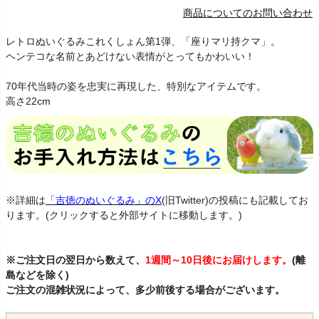
商品についてのお問い合わせ
レトロぬいぐるみこれくしょん第1弾、「座りマリ持クマ」。
ヘンテコな名前とあどけない表情がとってもかわいい！
70年代当時の姿を忠実に再現した、特別なアイテムです。
高さ22cm
※詳細は
「吉徳のぬいぐるみ」のX
(旧Twitter)の投稿にも記載してお
ります。(クリックすると外部サイトに移動します。)
※ご注文日の翌日から数えて、
1週間～10日後にお届けします。
(離
島などを除く)
ご注文の混雑状況によって、多少前後する場合がございます。
くま 熊 れとろ コレクション