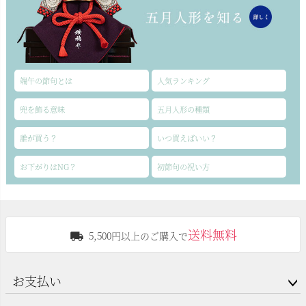
端午の節句とは
人気ランキング
兜を飾る意味
五月人形の種類
誰が買う？
いつ買えばいい？
お下がりはNG？
初節句の祝い方
送料無料
5,500円以上のご購入で
お支払い