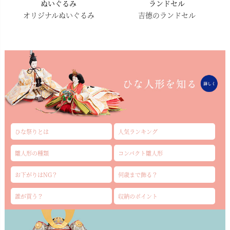
ぬいぐるみ
ランドセル
オリジナルぬいぐるみ
吉德のランドセル
ひな祭りとは
人気ランキング
雛人形の種類
コンパクト雛人形
お下がりはNG？
何歳まで飾る？
誰が買う？
収納のポイント