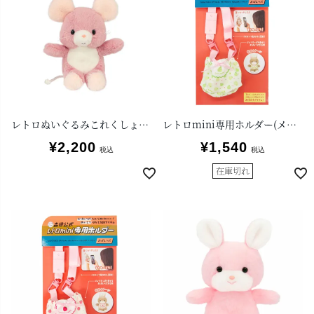
レトロぬいぐるみこれくしょんmini Qピッピ
レトロmini専用ホルダー(メロン)
¥
2,200
¥
1,540
税込
税込
在庫切れ