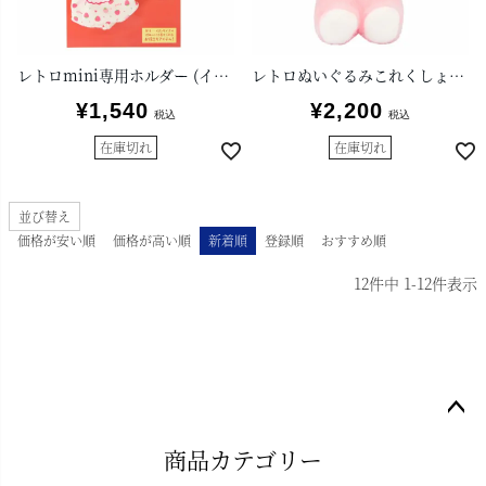
レトロmini専用ホルダー (イチゴ)
レトロぬいぐるみこれくしょんmini クリーミーうさぎ
¥
1,540
¥
2,200
税込
税込
在庫切れ
在庫切れ
並び替え
価格が安い順
価格が高い順
新着順
登録順
おすすめ順
12
件中
1
-
12
件表示
ペー
商品カテゴリー
ジト
ップ