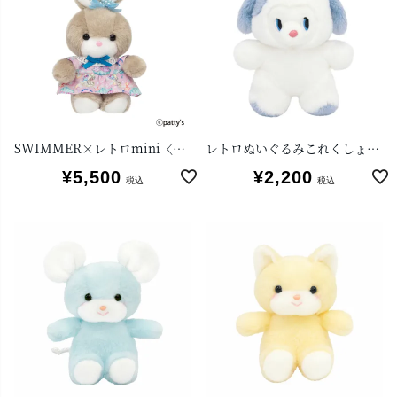
SWIMMER×レトロmini〈キャンディ〉
レトロぬいぐるみこれくしょんmini ノライヌ
¥
5,500
¥
2,200
税込
税込