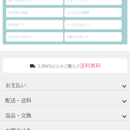
端午の節句とは
人気ランキング
兜を飾る意味
五月人形の種類
誰が買う？
いつ買えばいい？
お下がりはNG？
初節句の祝い方
送料無料
5,500円以上のご購入で
お支払い
配送・送料
返品・交換