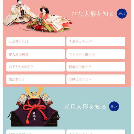
ひな祭りとは
人気ランキング
雛人形の種類
コンパクト雛人形
お下がりはNG？
何歳まで飾る？
誰が買う？
収納のポイント