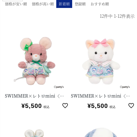
価格が安い順
価格が高い順
新着順
登録順
おすすめ順
12
件中
1
-
12
件表示
SWIMMER×レトロmini〈Qピッピ〉
SWIMMER×レトロmini〈クリーミーねこ〉
¥
5,500
¥
5,500
税込
税込