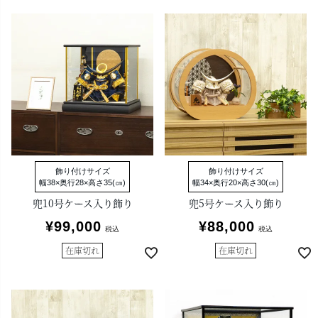
飾り付けサイズ
飾り付けサイズ
幅38×奥行28×高さ35(㎝)
幅34×奥行20×高さ30(㎝)
兜10号ケース入り飾り
兜5号ケース入り飾り
¥
99,000
¥
88,000
税込
税込
在庫切れ
在庫切れ