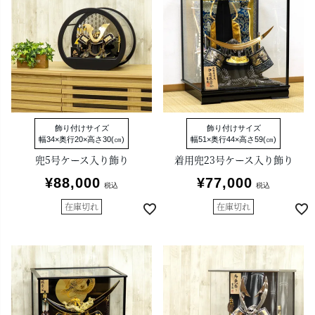
飾り付けサイズ
飾り付けサイズ
幅34×奥行20×高さ30(㎝)
幅51×奥行44×高さ59(㎝)
兜5号ケース入り飾り
着用兜23号ケース入り飾り
¥
88,000
¥
77,000
税込
税込
在庫切れ
在庫切れ