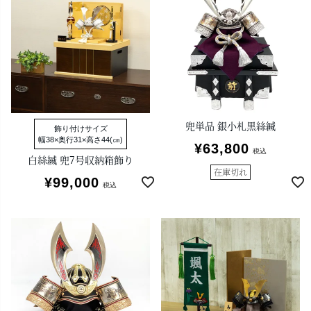
兜単品 銀小札黒絲縅
飾り付けサイズ
幅38×奥行31×高さ44(㎝)
¥
63,800
税込
白絲縅 兜7号収納箱飾り
在庫切れ
¥
99,000
税込