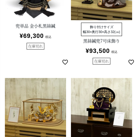
兜単品 金小札黒絲縅
飾り付けサイズ
幅30×奥行30×高さ32(㎝)
¥
69,300
税込
黒絲縅兜7号床飾り
在庫切れ
¥
93,500
税込
在庫切れ