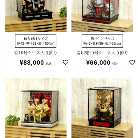
飾り付けサイズ
飾り付けサイズ
幅43×奥行31×高さ50(㎝)
幅47×奥行36×高さ65(㎝)
兜10号ケース入り飾り
着用兜25号ケース入り飾り
¥
88,000
¥
66,000
税込
税込