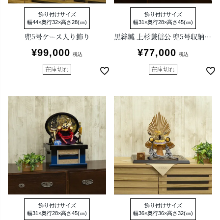
飾り付けサイズ
飾り付けサイズ
幅44×奥行32×高さ28(㎝)
幅31×奥行28×高さ45(㎝)
兜5号ケース入り飾り
黒絲縅 上杉謙信公 兜5号収納箱飾り
¥
99,000
¥
77,000
税込
税込
在庫切れ
在庫切れ
飾り付けサイズ
飾り付けサイズ
幅31×奥行28×高さ45(㎝)
幅36×奥行36×高さ32(㎝)