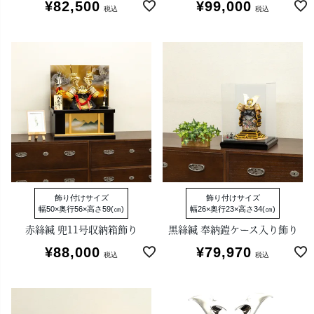
¥
82,500
¥
99,000
税込
税込
飾り付けサイズ
飾り付けサイズ
幅50×奥行56×高さ59(㎝)
幅26×奥行23×高さ34(㎝)
赤絲縅 兜11号収納箱飾り
黒絲縅 奉納鎧ケース入り飾り
¥
88,000
¥
79,970
税込
税込