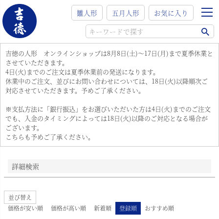
在庫なし商品
雛人形
五月人形
お気に入り
在庫なし商品を表示
商品番号/JANコード
吉徳の人形 オンラインショップは8月8日(土)～17日(月)まで夏季休業と
させていただきます。
4日(火)までのご注文は夏季休業前の発送になります。
並び順
休業中のご注文、並びにお問い合わせについては、18日(火)以降順次ご
新着順
対応させていただきます。予めご了承ください。
登録順
※支払方法に「銀行振込」をお選びいただいた方は4日(火)までのご注文
価格が安い順
でも、入金のタイミングによっては18日(火)以降のご対応となる場合が
価格が高い順
ございます。
優先度順
こちらも予めご了承ください。
レビュー順
キーワードヒット順
検索
詳細検索
並び替え
価格が安い順
価格が高い順
新着順
登録順
おすすめ順