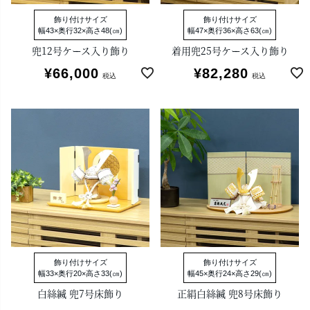
飾り付けサイズ
飾り付けサイズ
幅43×奥行32×高さ48(㎝)
幅47×奥行36×高さ63(㎝)
兜12号ケース入り飾り
着用兜25号ケース入り飾り
¥
66,000
¥
82,280
税込
税込
飾り付けサイズ
飾り付けサイズ
幅33×奥行20×高さ33(㎝)
幅45×奥行24×高さ29(㎝)
白絲縅 兜7号床飾り
正絹白絲縅 兜8号床飾り