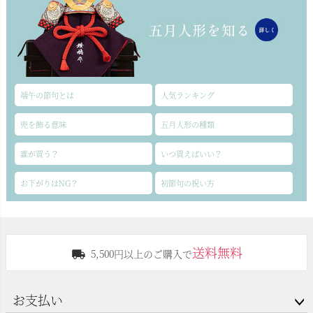
端午の節句とは
人気ランキング
兜を飾る意味
五月人形の種類
誰が買う？
いつ買えばいい？
お下がりはNG？
初節句の祝い方
送料無料
5,500円以上のご購入で
お支払い