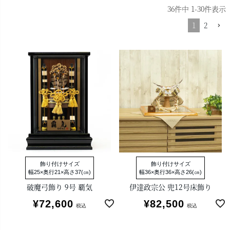
36
件中
1
-
30
件表示
1
2
飾り付けサイズ
飾り付けサイズ
幅25×奥行21×高さ37(㎝)
幅36×奥行36×高さ26(㎝)
破魔弓飾り 9号 覇気
伊達政宗公 兜12号床飾り
¥
72,600
¥
82,500
税込
税込