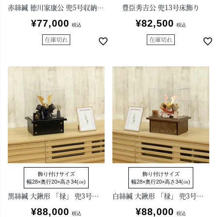
赤絲縅 徳川家康公 兜5号収納箱飾り
豊臣秀吉公 兜13号床飾り
¥
77,000
¥
82,500
税込
税込
在庫切れ
在庫切れ
飾り付けサイズ
飾り付けサイズ
幅28×奥行20×高さ34(㎝)
幅28×奥行20×高さ34(㎝)
黒絲縅 大鍬形 「禄」 兜3号アクリルケース付き収納箱飾り
白絲縅 大鍬形 「禄」 兜3号アクリルケース付き収納箱飾り
¥
88,000
¥
88,000
税込
税込