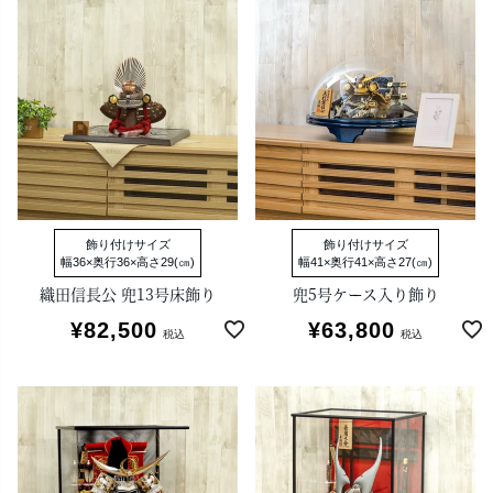
飾り付けサイズ
飾り付けサイズ
幅36×奥行36×高さ29(㎝)
幅41×奥行41×高さ27(㎝)
織田信長公 兜13号床飾り
兜5号ケース入り飾り
¥
82,500
¥
63,800
税込
税込