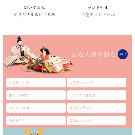
ぬいぐるみ
ランドセル
オリジナルぬいぐるみ
吉德のランドセル
ひな祭りとは
人気ランキング
雛人形の種類
コンパクト雛人形
お下がりはNG？
何歳まで飾る？
誰が買う？
収納のポイント