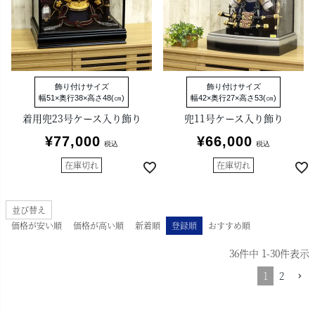
飾り付けサイズ
飾り付けサイズ
幅51×奥行38×高さ48(㎝)
幅42×奥行27×高さ53(㎝)
着用兜23号ケース入り飾り
兜11号ケース入り飾り
¥
77,000
¥
66,000
税込
税込
在庫切れ
在庫切れ
並び替え
価格が安い順
価格が高い順
新着順
登録順
おすすめ順
36
件中
1
-
30
件表示
1
2