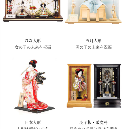
ひな人形
五月人形
女の子の未来を祝福
男の子の未来を祝福
日本人形
羽子板・破魔弓
人形は顔がいのち
健やかな成長と幸せを願う