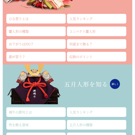
ひな祭りとは
人気ランキング
雛人形の種類
コンパクト雛人形
お下がりはNG？
何歳まで飾る？
誰が買う？
収納のポイント
端午の節句とは
人気ランキング
兜を飾る意味
五月人形の種類