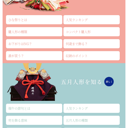
ひな祭りとは
人気ランキング
雛人形の種類
コンパクト雛人形
お下がりはNG？
何歳まで飾る？
誰が買う？
収納のポイント
端午の節句とは
人気ランキング
兜を飾る意味
五月人形の種類