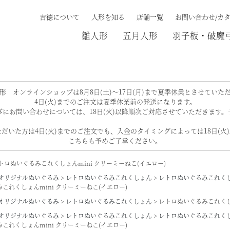
吉德について
人形を知る
店舗一覧
お問い合わせ/カ
雛人形
五月人形
羽子板・破魔
検索する
形 オンラインショップは8月8日(土)～17日(月)まで夏季休業とさせていた
4日(火)までのご注文は夏季休業前の発送になります。
にお問い合わせについては、18日(火)以降順次ご対応させていただきます
だいた方は4日(火)までのご注文でも、入金のタイミングによっては18日(火
こちらも予めご了承ください。
トロぬいぐるみこれくしょんmini クリーミーねこ(イエロー)
オリジナルぬいぐるみ
レトロぬいぐるみこれくしょん
レトロぬいぐるみこれくし
これくしょんmini クリーミーねこ(イエロー)
オリジナルぬいぐるみ
レトロぬいぐるみこれくしょん
レトロぬいぐるみこれくしょ
オリジナルぬいぐるみ
レトロぬいぐるみこれくしょん
レトロぬいぐるみこれくし
これくしょんmini クリーミーねこ(イエロー)