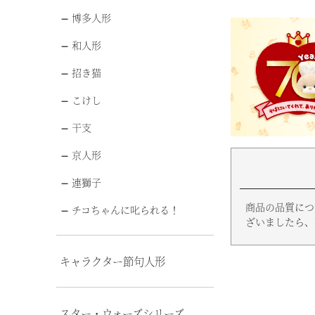
博多人形
和人形
招き猫
こけし
干支
京人形
連獅子
商品の品質につ
チコちゃんに叱られる！
ざいましたら、
キャラクター節句人形
スター・ウォーズシリーズ