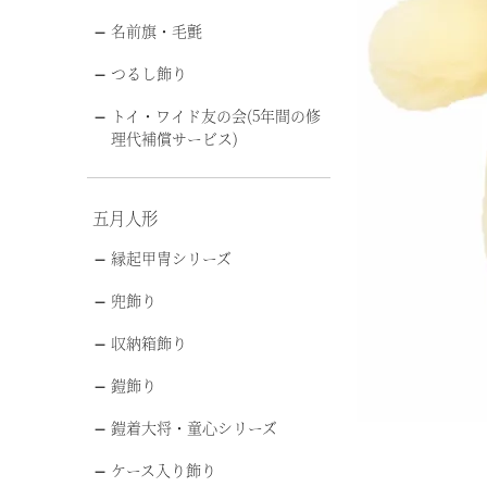
名前旗・毛氈
つるし飾り
トイ・ワイド友の会(5年間の修
理代補償サービス)
五月人形
縁起甲冑シリーズ
兜飾り
収納箱飾り
鎧飾り
鎧着大将・童心シリーズ
ケース入り飾り