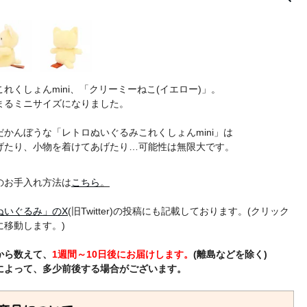
れくしょんmini、「クリーミーねこ(イエロー)」。
まるミニサイズになりました。
かんぼうな「レトロぬいぐるみこれくしょんmini」は
げたり、小物を着けてあげたり…可能性は無限大です。
のお手入れ方法は
こちら
。
ぬいぐるみ」のX
(旧Twitter)の投稿にも記載しております。(クリック
に移動します。)
に くりーみー ネコ 猫 黄色 いえろー
から数えて、
1週間～10日後にお届けします。
(離島などを除く)
によって、多少前後する場合がございます。