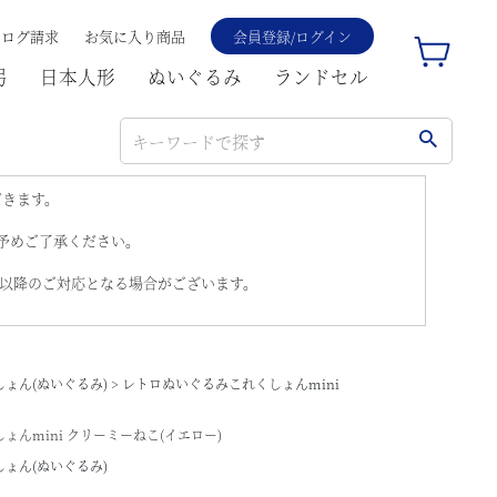
タログ請求
お気に入り商品
会員登録/ログイン
弓
日本人形
ぬいぐるみ
ランドセル
だきます。
。予めご了承ください。
)以降のご対応となる場合がございます。
ょん(ぬいぐるみ)
レトロぬいぐるみこれくしょんmini
んmini クリーミーねこ(イエロー)
ょん(ぬいぐるみ)