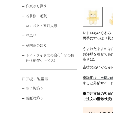
作家から探す
名前旗・毛氈
コンパクト五月人形
レトロぬいぐるみこ
兜単品
両手にすっぽり収
室内鯉のぼり
うまれたままのはだ
お洋服を着せてあ
トイ・ワイド友の会(5年間の修
高さ12cm
理代補償サービス)
吉徳のぬいぐるみ
※詳細は
「吉徳の
羽子板・破魔弓
すると外部サイト
羽子板飾り
レトロミニ れとろみ
※ご注文日の翌日
破魔弓飾り
ご注文の混雑状況