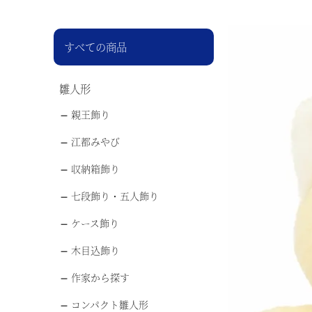
すべての商品
雛人形
親王飾り
江都みやび
収納箱飾り
七段飾り・五人飾り
ケース飾り
木目込飾り
作家から探す
コンパクト雛人形