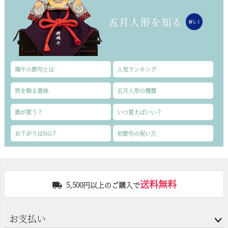
端午の節句とは
人気ランキング
兜を飾る意味
五月人形の種類
誰が買う？
いつ買えばいい？
お下がりはNG？
初節句の祝い方
送料無料
5,500円以上のご購入で
お支払い