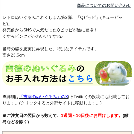
商品についてのお問い合わせ
レトロぬいぐるみこれくしょん第2弾、「Qピッピ」(キューピッ
ピ)。
発売前からSNSで人気だったQピッピが遂に登場！
くすみピンクがかわいいですね♪
当時の姿を忠実に再現した、特別なアイテムです。
高さ23.5cm
※詳細は
「吉徳のぬいぐるみ」のX
(旧Twitter)の投稿にも記載してお
ります。(クリックすると外部サイトに移動します。)
※ご注文日の翌日から数えて、
1週間～10日後にお届けします。
(離
島などを除く)
Qぴっぴ きゅーぴっぴ ねずみ ネズミ 鼠