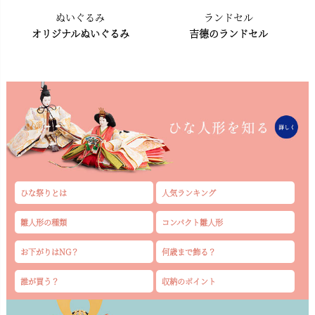
ぬいぐるみ
ランドセル
オリジナルぬいぐるみ
吉德のランドセル
ひな祭りとは
人気ランキング
雛人形の種類
コンパクト雛人形
お下がりはNG？
何歳まで飾る？
誰が買う？
収納のポイント